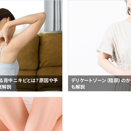
る背中ニキビとは？原因や予
デリケートゾーン（陰部）の
底解説
も解説