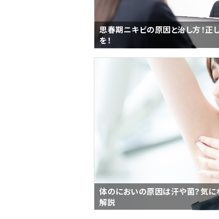
思春期ニキビの原因と治し方！正
を！
体のにおいの原因は汗や菌？気に
解説