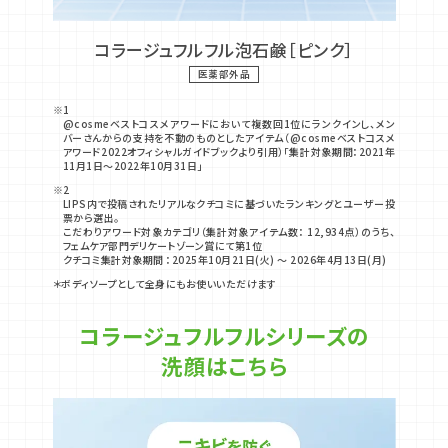
コラージュフルフル泡石鹸［ピンク］
医薬部外品
※1
@cosmeベストコスメアワードにおいて複数回1位にランクインし、メン
バーさんからの支持を不動のものとしたアイテム
（@cosmeベストコスメ
アワード2022オフィシャルガイドブック
より引用）「集計対象期間：2021年
11月1日〜2022年10月31日」
※2
LIPS内で投稿されたリアルなクチコミに基づいたランキングとユーザー投
票から選出。
こだわりアワード対象カテゴリ（集計対象アイテム数： 12,934点）のうち、
フェムケア部門デリケートゾーン賞にて第1位
クチコミ集計対象期間 ：2025年10月21日(火) 〜 2026年4月13日(月)
＊ボディソープとして全身にもお使いいただけます
コラージュフルフルシリーズの
洗顔はこちら