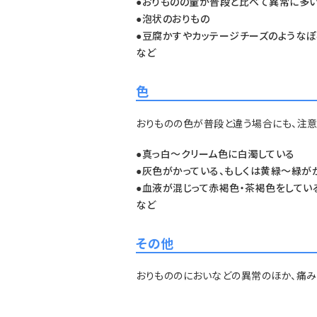
おりものの量が普段と比べて異常に多
●
泡状のおりもの
●
豆腐かすやカッテージチーズのようなぽ
●
など
色
おりものの色が普段と違う場合にも、注意
真っ白～クリーム色に白濁している
●
灰色がかっている、もしくは黄緑～緑が
●
血液が混じって赤褐色・茶褐色をしてい
●
など
その他
おりもののにおいなどの異常のほか、痛