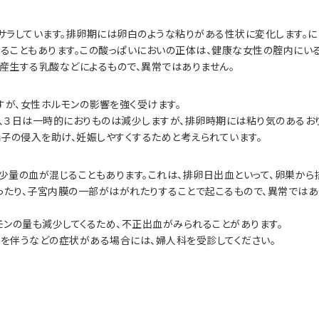
徴
サラしています。排卵期には卵白のような粘りがある性状に変化します。に
ることもあります。この酸っぱいにおいの正体は、健康な女性の腟内にい
産生する乳酸などによるもので、異常ではありません。
が、女性ホルモンの影響を強く受けます。
、３日は一時的におりものは減少しますが、排卵時期には粘り気のあるお
精子の侵入を助け、妊娠しやすくするためと考えられています。
少量の血が混じることもあります。これは、排卵日出血といって、卵巣から
ったり、子宮内膜の一部がはがれたりすることで起こるもので、異常ではあ
モンの量も減少してくるため、不正出血がみられることがあります。
を伴うなどの症状がある場合には、婦人科を受診してください。
態