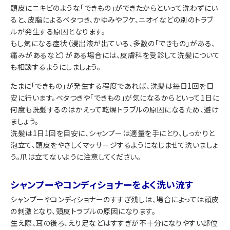
頭皮にニキビのような「できもの」ができたからといって洗わずにい
ると、皮脂によるベタつき、かゆみやフケ、ニオイなどの別のトラブ
ルが発生する原因となります。
もし気になる症状（浸出液が出ている、多数の「できもの」がある、
痛みがあるなど）がある場合には、皮膚科を受診して洗髪について
も相談するようにしましょう。
たまに「できもの」が発生する程度であれば、洗髪は毎日1回を目
安に行います。ベタつきや「できもの」が気になるからといって1日に
何度も洗髪するのはかえって乾燥トラブルの原因になるため、避け
ましょう。
洗髪は1日1回を目安に、シャンプーは適量を手にとり、しっかりと
泡立て、頭皮をやさしくマッサージするようになじませて洗いましょ
う。爪は立てないように注意してください。
シャンプーやコンディショナーをよく洗い流す
シャンプーやコンディショナーのすすぎ残しは、場合によっては頭皮
の刺激となり、頭皮トラブルの原因になります。
生え際、耳の後ろ、えり足などはすすぎが不十分になりやすい部位