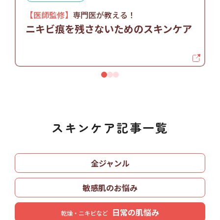
UVクリーム
【医師監修】
専門医が教える！
選
ニキビ痕を残さないためのスキンケア
コラージュリペア
クレンジングミルク
1
2
3
化粧品
メイク落とし
使用ステップ
スキンケア記事一覧
全ジャンル
敏感肌のお悩み
日常の肌悩み
乾燥・ニキビなど