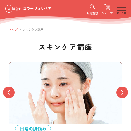
販売施設
ショップ
トップ
スキンケア講座
スキンケア講座
コラージュリペア
ローションR/RR
医薬部外品
化粧水
us
N
コラージュリペア
UVクリーム
医薬部外品
日常の肌悩み